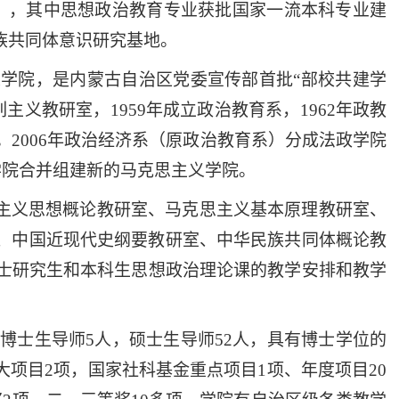
），其中思想政治教育专业获批国家一流本科专业建
族共同体意识研究基地。
义学院
，
是
内蒙古自治区党委宣传部首批
“部校共建学
列主义教研室，
1959年成立政治教育系
，
1962年政教
。
2006年政治经济系
（
原政治教育系
）
分成法政学院
政学院合并组建新的马克思主义学院。
主义思想概论教研室、马克思主义基本原理教研室、
、中国近现代史纲要教研室、中华民族共同体概论教
硕士研究生和本科生思想政治理论课的教学安排和教学
，博士生导师
5
人，硕士生导师
52
人
，
具有博士学位的
大项目
2项，国家社科基金重点项目1项、年度项目20