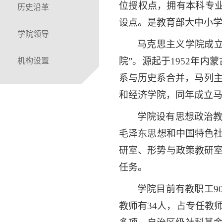
位授权点，拥有
本科专
历史沿革
设点。
是教育部大中小
学院领导
马克思主义学院
成
院”
。
源起于
1952年
机构设置
系与历史系合并，马列
和经济学院
，
同年
成立
学院设有思想政治
毛泽东思想和中国特色
研室、形势与政策教研室
任务。
学院目前有教职工
9
教师有
3
4
人，占专任教