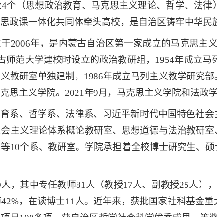
业
4
个（思想政治教育、
马克思主义理论、
哲学
、
法律
学思政课一体化共同体牵头高校，是自治区铸牢中华民
立于
2006年，是内蒙古自治区第一家成立的马克思主
内蒙古师范大学建校时设立的政治教研组
，
1954年
成立
马
主义教研室单独建制
，
1986年
成立
马列主义教学研究部
马克思主义学院。
2021年9月，马克思主义学院和法
教育系、哲学系、法律系、习近平新时代中国特色社会
社会主义理论体系概论教研室、思想道德与法治教研室
等10个系、教研室。学院承担着全校博士研究生、
0
人，其中专任教师
81
人（教授
1
7
人、副教授
25人）
师
42
%，在读博士
11
人。
近年来，获批国家社科基金重