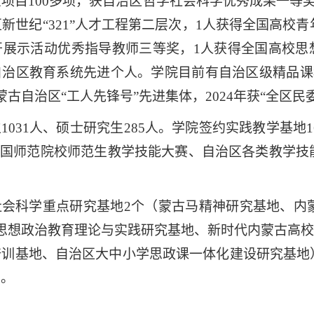
项目100多项，获自治区哲学社会科学优秀成果一等奖
区新世纪“321”人才工程第二层次，1人获得全国高校
展示活动优秀指导教师三等奖，1人获得全国高校思想
自治区教育系统先进个人。学院目前有自治区级精品课程
内蒙古自治区“工人先锋号”先进集体
，
2024年获“全区
生
1031
人、硕士研究生
2
85人
。学院签约实践教学基地
全国师范院校师范生教学技能大赛、自治区各类教学
社会科学重点研究基地
2个（蒙古马精神研究基地、内
思想政治教育理论与实践研究
基地
、新时代内蒙古高校
培训基地、
自治区
大中小学思政课一体化
建设研究
基地
台。