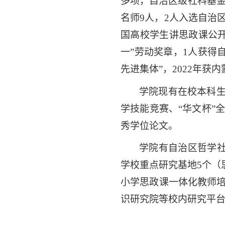
多项，自治区级社科基金
名师
9人，2人入选自治
国高校学生讲思政课公开
一”劳动奖章，1人获得
先进集体”
，
2022年获
学院现有在校本科
学技能竞赛、“华文杯”
秀学位论文。
学院
有自治区哲学
学校
重点研究基地
5个
（
小学思政课一体化教师
识研究院
等校内研究平